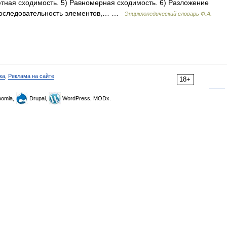
ютная сходимость. 5) Равномерная сходимость. 6) Разложение
ь последовательность элементов,… …
Энциклопедический словарь Ф.А.
ка
,
Реклама на сайте
18+
omla,
Drupal,
WordPress, MODx.