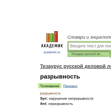
Словари и энциклоп
academic.ru
Тезаурус русской деловой лексики
Тезаурус русской деловой л
разрывность
Толкование
Перевод
разрывность
Syn:
нарушение
непрерывности
Ant:
неразрывность