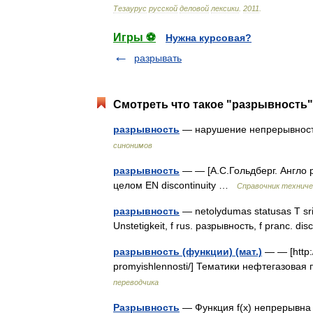
Тезаурус
русской
деловой
лексики
.
2011
.
Игры ⚽
Нужна курсовая?
разрывать
Смотреть что такое "разрывность"
разрывность
— нарушение непрерывност
синонимов
разрывность
— — [А.С.Гольдберг. Англо р
целом EN discontinuity …
Справочник техниче
разрывность
— netolydumas statusas T sritis
Unstetigkeit, f rus. разрывность, f pranc. di
разрывность (функции) (мат.)
— — [http:/
promyishlennosti/] Тематики нефтегазова
переводчика
Разрывность
— Функция f(x) непрерывна п