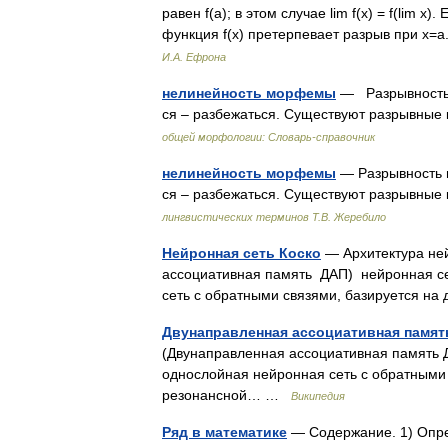
равен f(a); в этом случае lim f(х) = f(lim х
функция f(x) претерпевает разрыв при x=
И.А. Ефрона
нелинейность морфемы
— Разрывность м
ся – разбежаться. Существуют разрывные
общей морфологии: Словарь-справочник
нелинейность морфемы
— Разрывность м
ся – разбежаться. Существуют разрывные
лингвистических терминов Т.В. Жеребило
Нейронная сеть Коско
— Архитектура ней
ассоциативная память ДАП) нейронная се
сеть с обратными связями, базируется н
Двунаправленная ассоциативная памят
(Двунаправленная ассоциативная память Д
однослойная нейронная сеть с обратными 
резонансной… …
Википедия
Ряд в математике
— Содержание. 1) Опре