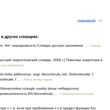
разрывный
 в других словарях:
и. Ant. неразрывность Словарь русских синонимов …
Словарь
усский энергетический словарь. 2006 г.] Тематики энергетика в
ского переводчика
 fizika atitikmenys: angl. discontinuity vok. Diskontinuität, f;
scontinuité, f …
Fizikos terminų žodynas
/slovarionline.ru/anglo russkiy slovar neftegazovoy
я промышленность EN discontinuity …
Справочник технического
ри х = а, если при приближении х к а предел функции f(x)