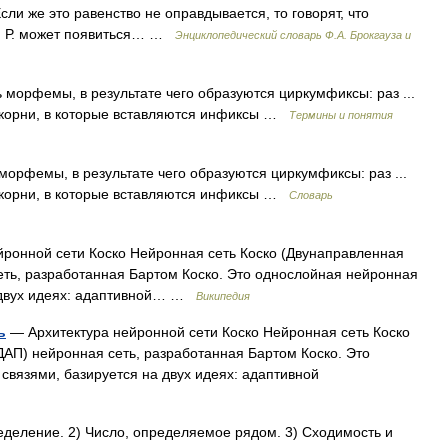
). Если же это равенство не оправдывается, то говорят, что
а. Р. может появиться… …
Энциклопедический словарь Ф.А. Брокгауза и
орфемы, в результате чего образуются циркумфиксы: раз ...
 корни, в которые вставляются инфиксы …
Термины и понятия
орфемы, в результате чего образуются циркумфиксы: раз ...
 корни, в которые вставляются инфиксы …
Словарь
ронной сети Коско Нейронная сеть Коско (Двунаправленная
ть, разработанная Бартом Коско. Это однослойная нейронная
а двух идеях: адаптивной… …
Википедия
ь
— Архитектура нейронной сети Коско Нейронная сеть Коско
АП) нейронная сеть, разработанная Бартом Коско. Это
связями, базируется на двух идеях: адаптивной
деление. 2) Число, определяемое рядом. 3) Сходимость и