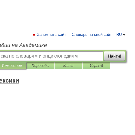
Запомнить сайт
Словарь на свой сайт
RU
едии на Академике
Найти!
Толкования
Переводы
Книги
Игры ⚽
ексики