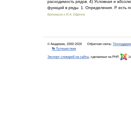
расходимость рядов. 4) Условная и абсол
функций в ряды. 1. Определения. Р. ест
Брокгауза и И.А. Ефрона
© Академик, 2000-2026
Обратная связь:
Техподдерж
👣 Путешествия
Экспорт словарей на сайты
, сделанные на PHP,
Jo